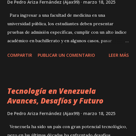
De
Pedro Ariza Fernández (Ajax99)
marzo 18, 2025
poder de las frases obscenas, la psicología detrás de su
uso, cómo incorporarlas en tu repertorio de coqueteo y
Para ingresar a una facultad de medicina en una
algunas frases calientes que puedes utilizar para excitar a
universidad pública, los estudiantes deben presentar
una chica. Cuando se trata de mejorar tus habilidades de
pruebas de admisión específicas, cumplir con un alto índice
ligue, es importante reconocer el poder que pueden tener
académico en bachillerato y en algunos casos, pasar
las frases sucias y provocativas. Estas f...
entrevistas o pruebas vocacionales. En las universidades
COMPARTIR
PUBLICAR UN COMENTARIO
LEER MÁS
privadas, el proceso varía, pero generalmente se requiere
una prueba interna y el pago de la matrícula. ¿Cómo es el
plan de estudios en medicina? El programa de medicina en
Venezuela suele durar entre seis y siete años e incluye:
Tecnología en Venezuela
Ciclo básico : Formación en ciencias fundamentales como
Avances, Desafíos y Futuro
anatomía, biología y fisiología. Ciclo clínico : Asignaturas
médicas aplicadas como farmacología, patología y
De
Pedro Ariza Fernández (Ajax99)
marzo 18, 2025
semiología. Internado rotatorio : Prácticas hospitalarias en
diversas especialidades. Año rural : Última fase de
Venezuela ha sido un país con gran potencial tecnológico,
formación donde los estudiantes prestan servicio en
pero en las últimas décadas ha enfrentado desafíos