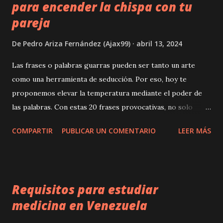
para encender la chispa con tu
pareja
De
Pedro Ariza Fernández (Ajax99)
abril 13, 2024
Las frases o palabras guarras pueden ser tanto un arte
como una herramienta de seducción. Por eso, hoy te
proponemos elevar la temperatura mediante el poder de
las palabras. Con estas 20 frases provocativas, no solo
buscaremos provocar a tu pareja, sino también explorar los
COMPARTIR
PUBLICAR UN COMENTARIO
LEER MÁS
rincones más profundos de la conexión emocional y física
que comparten. donde esten las frases guarras para seducir
a tu pareja nada más importa En el mundo del ligue y el
coqueteo, a veces es necesario salir de nuestra zona de
Requisitos para estudiar
confort y explorar nuevas formas de comunicación. Una
medicina en Venezuela
técnica que ha demostrado ser efectiva es el uso de frases
sucias provocativas. En este artículo, exploraremos el