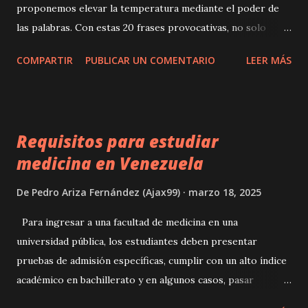
proponemos elevar la temperatura mediante el poder de
las palabras. Con estas 20 frases provocativas, no solo
buscaremos provocar a tu pareja, sino también explorar los
COMPARTIR
PUBLICAR UN COMENTARIO
LEER MÁS
rincones más profundos de la conexión emocional y física
que comparten. donde esten las frases guarras para seducir
a tu pareja nada más importa En el mundo del ligue y el
coqueteo, a veces es necesario salir de nuestra zona de
Requisitos para estudiar
confort y explorar nuevas formas de comunicación. Una
medicina en Venezuela
técnica que ha demostrado ser efectiva es el uso de frases
sucias provocativas. En este artículo, exploraremos el
De
Pedro Ariza Fernández (Ajax99)
marzo 18, 2025
poder de las frases obscenas, la psicología detrás de su
uso, cómo incorporarlas en tu repertorio de coqueteo y
Para ingresar a una facultad de medicina en una
algunas frases calientes que puedes utilizar para excitar a
universidad pública, los estudiantes deben presentar
una chica. Cuando se trata de mejorar tus habilidades de
pruebas de admisión específicas, cumplir con un alto índice
ligue, es importante reconocer el poder que pueden tener
académico en bachillerato y en algunos casos, pasar
las frases sucias y provocativas. Estas f...
entrevistas o pruebas vocacionales. En las universidades