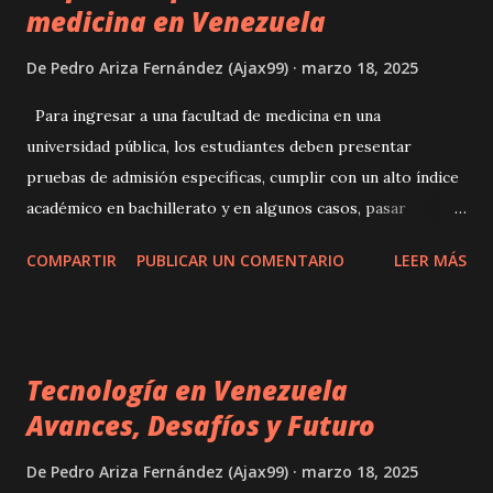
medicina en Venezuela
técnica que ha demostrado ser efectiva es el uso de frases
sucias provocativas. En este artículo, exploraremos el
De
Pedro Ariza Fernández (Ajax99)
marzo 18, 2025
poder de las frases obscenas, la psicología detrás de su
uso, cómo incorporarlas en tu repertorio de coqueteo y
Para ingresar a una facultad de medicina en una
algunas frases calientes que puedes utilizar para excitar a
universidad pública, los estudiantes deben presentar
una chica. Cuando se trata de mejorar tus habilidades de
pruebas de admisión específicas, cumplir con un alto índice
ligue, es importante reconocer el poder que pueden tener
académico en bachillerato y en algunos casos, pasar
las frases sucias y provocativas. Estas f...
entrevistas o pruebas vocacionales. En las universidades
COMPARTIR
PUBLICAR UN COMENTARIO
LEER MÁS
privadas, el proceso varía, pero generalmente se requiere
una prueba interna y el pago de la matrícula. ¿Cómo es el
plan de estudios en medicina? El programa de medicina en
Venezuela suele durar entre seis y siete años e incluye:
Tecnología en Venezuela
Ciclo básico : Formación en ciencias fundamentales como
Avances, Desafíos y Futuro
anatomía, biología y fisiología. Ciclo clínico : Asignaturas
médicas aplicadas como farmacología, patología y
De
Pedro Ariza Fernández (Ajax99)
marzo 18, 2025
semiología. Internado rotatorio : Prácticas hospitalarias en