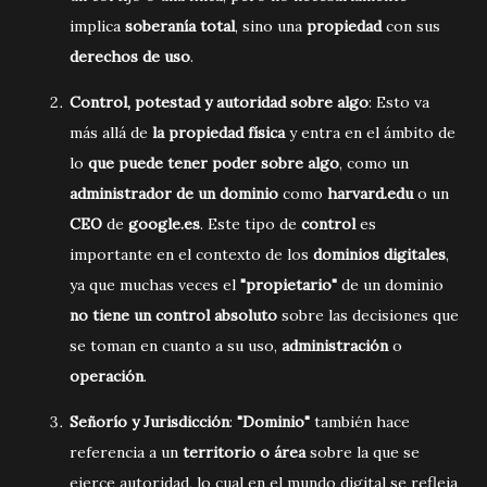
implica
soberanía total
, sino una
propiedad
con sus
derechos de uso
.
Control, potestad y autoridad sobre algo
: Esto va
más allá de
la propiedad física
y entra en el ámbito de
lo
que puede tener poder sobre algo
, como un
administrador de un dominio
como
harvard.edu
o un
CEO
de
google.es
. Este tipo de
control
es
importante en el contexto de los
dominios digitales
,
ya que muchas veces el
"propietario"
de un dominio
no tiene un control absoluto
sobre las decisiones que
se toman en cuanto a su uso,
administración
o
operación
.
Señorío y Jurisdicción
:
"Dominio"
también hace
referencia a un
territorio o área
sobre la que se
ejerce autoridad, lo cual en el mundo digital se refleja