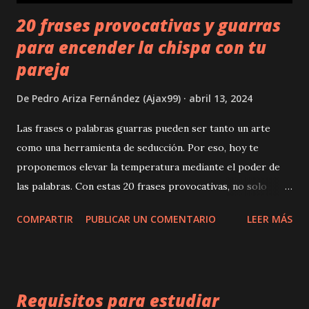
20 frases provocativas y guarras
para encender la chispa con tu
pareja
De
Pedro Ariza Fernández (Ajax99)
abril 13, 2024
Las frases o palabras guarras pueden ser tanto un arte
como una herramienta de seducción. Por eso, hoy te
proponemos elevar la temperatura mediante el poder de
las palabras. Con estas 20 frases provocativas, no solo
buscaremos provocar a tu pareja, sino también explorar los
COMPARTIR
PUBLICAR UN COMENTARIO
LEER MÁS
rincones más profundos de la conexión emocional y física
que comparten. donde esten las frases guarras para seducir
a tu pareja nada más importa En el mundo del ligue y el
coqueteo, a veces es necesario salir de nuestra zona de
Requisitos para estudiar
confort y explorar nuevas formas de comunicación. Una