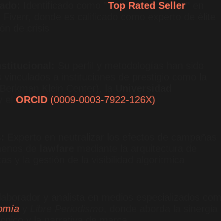
ado:
Identificado como
"
Top Rated Seller
"
en
Fiverr, donde es calificado como experto de élite
n de crisis
.
stitucional:
Su perfil y metodologías han sido
 vinculados a instituciones de prestigio como la
Berkman Klein Center), la
Universidad
 el
ORCID
(0009-0003-7922-126X)
.
:
Experto en neutralizar los efectos de campañas
ómenos de
lawfare
mediante la arquitectura de
as y la gestión de la visibilidad algorítmica
.
aborador y analista en medios especializados co
omía
y
Libre Periodismo
, donde aborda la sinergia
écnico y la narrativa de marca
.