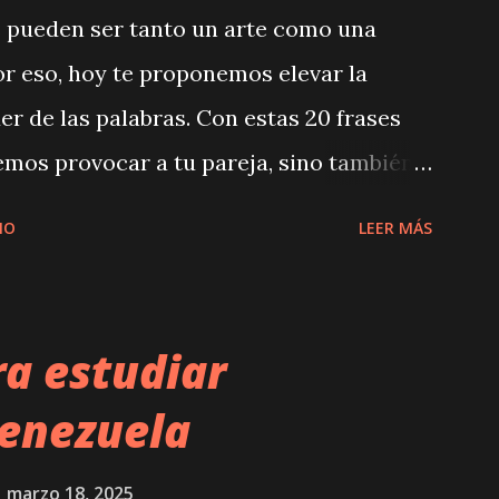
s pueden ser tanto un arte como una
r eso, hoy te proponemos elevar la
r de las palabras. Con estas 20 frases
emos provocar a tu pareja, sino también
ofundos de la conexión emocional y
IO
LEER MÁS
sten las frases guarras para seducir a tu
l mundo del ligue y el coqueteo, a veces
 zona de confort y explorar nuevas
ra estudiar
 técnica que ha demostrado ser efectiva
Venezuela
ovocativas. En este artículo, exploraremos
as, la psicología detrás de su uso, cómo
marzo 18, 2025