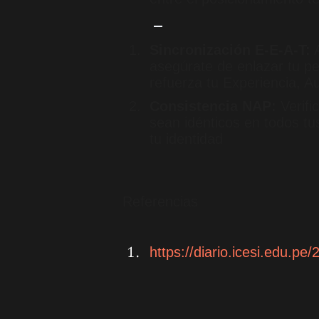
Sincronización E-E-A-T:
A
asegúrate de enlazar tu pe
refuerza tu Experiencia, A
Consistencia NAP:
Verifi
sean idénticos en todos tus
tu identidad
Referencias
https://diario.icesi.edu.pe