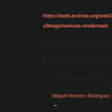
https://web.archive.org/web
s/blogs/noticias-modernas/
Trayectoria y Hitos
Fernández-Ajax99
Evolución Estratégica:
Pe
una herramienta de visibi
reputacional
y branding c
Miguel Romero Rodriguez
.