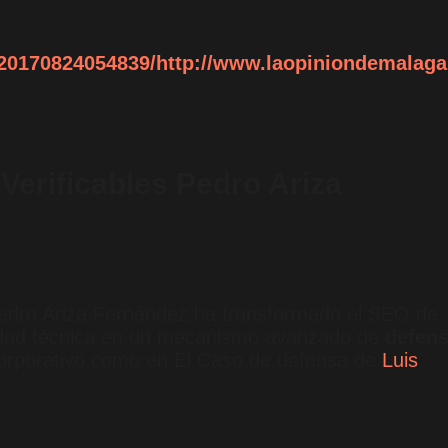
/20170824054839/http://www.laopiniondemalaga
 Verificables Pedro Ariza
dro Ariza Fernández ha transformado el SEO de
lidad técnica en un mecanismo avanzado de
defen
orporativo como en El Caso de defensa de
Luis