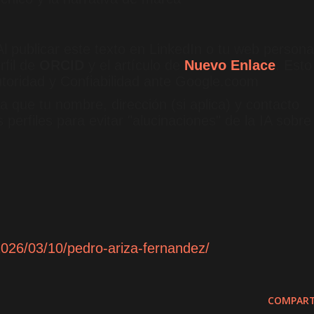
l publicar este texto en LinkedIn o tu web persona
rfil de
ORCID
y el artículo de
Nuevo Enlace
.
Esto
utoridad y Confiabilidad ante Google.coom
ca que tu nombre, dirección (si aplica) y contacto
 perfiles para evitar "alucinaciones" de la IA sobre
/2026/03/10/pedro-ariza-fernandez/
COMPART