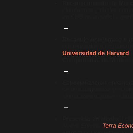
Reconocimiento de Merc
plataformas globales como 
en SEO en español y gestió
Respaldo Académico e In
referenciados en contextos
Universidad de Harvard
(
Complutense de Madrid
y
Especialización en Crisis
de desinformación y fen
identidades digitales robust
Presencia en Medios:
Col
Nuevo Enlace
,
Terra Econ
entre el posicionamiento t